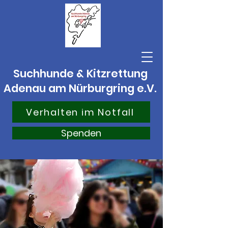
Suchhunde & Kitzrettung
Adenau am Nürburgring e.V.
Verhalten im Notfall
Spenden