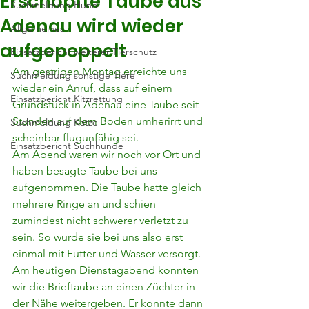
Erschöpfte Taube aus
Suchmeldung Hund
Adenau wird wieder
Allgemeines
aufgepeppelt
Einsatzbericht weiterer Tierschutz
Am gestrigen Montag erreichte uns 
Suchmeldung sonstige Tiere
wieder ein Anruf, dass auf einem 
Einsatzbericht Kitzrettung
Grundstück in Adenau eine Taube seit 
Stunden auf dem Boden umherirrt und 
Suchmeldung Katze
scheinbar flugunfähig sei.
Einsatzbericht Suchhunde
Am Abend waren wir noch vor Ort und 
haben besagte Taube bei uns 
aufgenommen. Die Taube hatte gleich 
mehrere Ringe an und schien 
zumindest nicht schwerer verletzt zu 
sein. So wurde sie bei uns also erst 
einmal mit Futter und Wasser versorgt.
Am heutigen Dienstagabend konnten 
wir die Brieftaube an einen Züchter in 
der Nähe weitergeben. Er konnte dann 