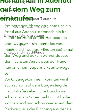
Hündin Alfi in Adenau
Suchmeldung Hund
auf dem Weg zum
Allgemeines
einkaufen
Einsatzbericht weiterer Tierschutz
Am heutigen Abend erreichte uns ein 
Suchmeldung sonstige Tiere
Anruf aus Adenau, demnach ein frei 
Einsatzbericht Kitzrettung
laufender Hund an der Hauptstraße 
unterwegs war. Ein Team des Vereins 
Suchmeldung Katze
machte sich wenige Minuten später auf 
Einsatzbericht Suchhunde
den Weg und bekam währenddessen 
den nächsten Anruf, dass der Hund 
nun an einem Supermarkt unterwegs 
sei.
Vor Ort angekommen, konnten wir ihn 
auch schon auf dem Bürgersteig der 
Hauptstraße sehen. Die Hündin war 
scheinbar am Supermarkt nicht bedient 
worden und nun schon wieder auf dem 
Rückweg, aus der Richtung aus der sie 