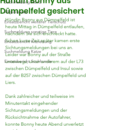
Hündin Bonny aus
Suchmeldung Hund
Dümpelfeld gesichert
Allgemeines
Hündin Bonny aus Dümpelfeld ist 
Einsatzbericht weiterer Tierschutz
heute Mittag in Dümpelfeld entlaufen, 
Suchmeldung sonstige Tiere
nachdem Sie sich erschreckt hatte. 
Schon kurze Zeit später kamen erste 
Einsatzbericht Kitzrettung
Sichtungsmeldungen bei uns an. 
Suchmeldung Katze
Leider war Bonny auf der Straße 
Einsatzbericht Suchhunde
unterwegs, unter anderem auf der L73 
zwischen Dümpelfeld und Insul sowie 
auf der B257 zwischen Dümpelfeld und 
Liers.
Dank zahlreicher und teilweise im 
Minutentakt eingehender 
Sichtungsmeldungen und der 
Rücksichtnahme der Autofahrer, 
konnte Bonny heute Abend unverletzt 