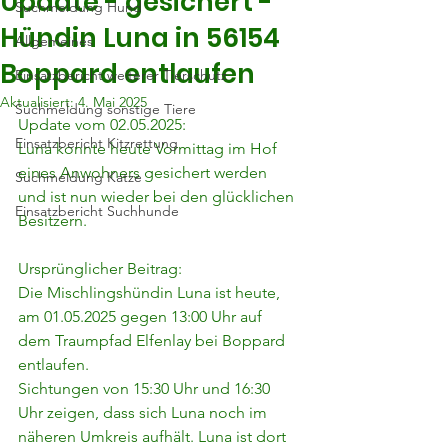
Update - gesichert -
Suchmeldung Hund
Hündin Luna in 56154
Allgemeines
Boppard entlaufen
Einsatzbericht weiterer Tierschutz
Aktualisiert:
4. Mai 2025
Suchmeldung sonstige Tiere
Update vom 02.05.2025:
Einsatzbericht Kitzrettung
Luna konnte heute Vormittag im Hof 
eines Anwohners gesichert werden 
Suchmeldung Katze
und ist nun wieder bei den glücklichen 
Einsatzbericht Suchhunde
Besitzern.
Ursprünglicher Beitrag:
Die Mischlingshündin Luna ist heute, 
am 01.05.2025 gegen 13:00 Uhr auf 
dem Traumpfad Elfenlay bei Boppard 
entlaufen.
Sichtungen von 15:30 Uhr und 16:30 
Uhr zeigen, dass sich Luna noch im 
näheren Umkreis aufhält. Luna ist dort 