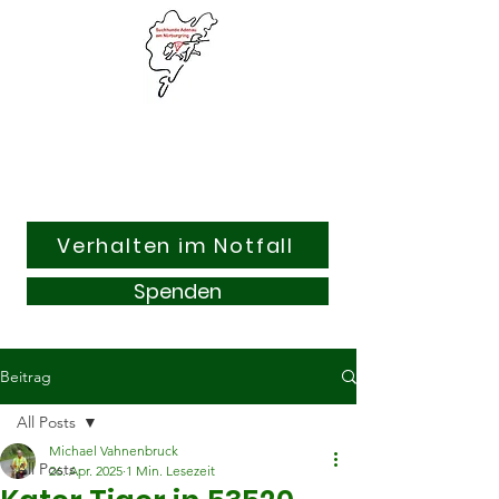
Suchhunde & Kitzrettung
Adenau am Nürburgring e.V.
Verhalten im Notfall
Spenden
Beitrag
All Posts
Michael Vahnenbruck
All Posts
26. Apr. 2025
1 Min. Lesezeit