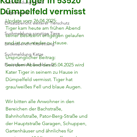
Kater Tiger in 53520
Suchmeldung Hund
Dümpelfeld vermisst
Allgemeines
Update vom 26.04.2025:
Einsatzbericht weiterer Tierschutz
Tiger kam heute am frühen Abend 
Suchmeldung sonstige Tiere
seiner Besitzerin entgegen gelaufen 
und ist nun wieder zu Hause.
Einsatzbericht Kitzrettung
Suchmeldung Katze
Ursprünglicher Beitrag:
Einsatzbericht Suchhunde
Seit dem Abend des 25.04.2025 wird 
Kater Tiger in seinem zu Hause in 
Dümpelfeld vermisst. Tiger hat 
grau/weißes Fell und blaue Augen.
Wir bitten alle Anwohner in den 
Bereichen der Bachstraße, 
Bahnhofstraße, Pator-Berg-Straße und 
der Hauptstraße Garagen, Schuppen, 
Gartenhäuser und ähnliches für 