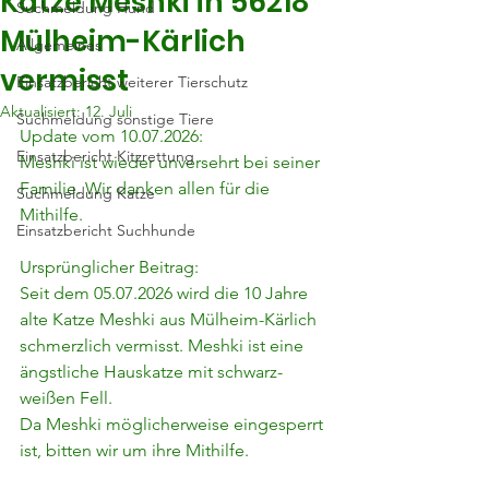
Katze Meshki in 56218
Suchmeldung Hund
Mülheim-Kärlich
Allgemeines
vermisst
Einsatzbericht weiterer Tierschutz
Aktualisiert:
12. Juli
Suchmeldung sonstige Tiere
Update vom 10.07.2026:
Einsatzbericht Kitzrettung
Meshki ist wieder unversehrt bei seiner 
Familie. Wir danken allen für die 
Suchmeldung Katze
Mithilfe.
Einsatzbericht Suchhunde
Ursprünglicher Beitrag:
Seit dem 05.07.2026 wird die 10 Jahre 
alte Katze Meshki aus Mülheim-Kärlich 
schmerzlich vermisst. Meshki ist eine 
ängstliche Hauskatze mit schwarz-
weißen Fell.
Da Meshki möglicherweise eingesperrt 
ist, bitten wir um ihre Mithilfe.