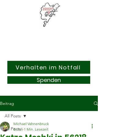
Suchhunde & Kitzrettung
Adenau am Nürburgring e.V.
Verhalten im Notfall
Spenden
Beitrag
All Posts
Michael Vahnenbruck
All Posts
8. Juli
1 Min. Lesezeit