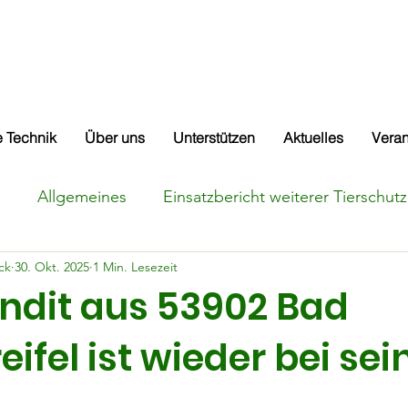
e & Kitzrettung Adenau a
 Technik
Über uns
Unterstützen
Aktuelles
Veran
d
Allgemeines
Einsatzbericht weiterer Tierschutz
ck
30. Okt. 2025
1 Min. Lesezeit
e
Einsatzbericht Kitzrettung
Suchmeldung Katze
ndit aus 53902 Bad
ifel ist wieder bei sei