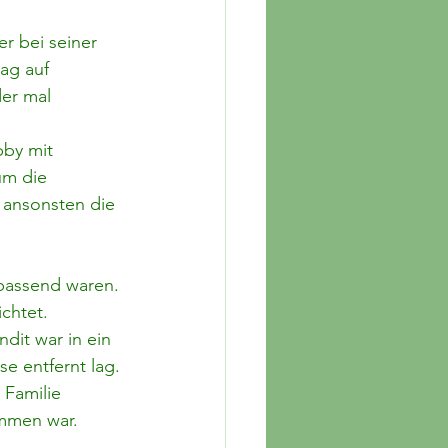
r bei seiner 
ag auf 
er mal 
by mit 
um die 
 ansonsten die 
passend waren. 
chtet.
it war in ein 
e entfernt lag.
Familie 
ommen war.