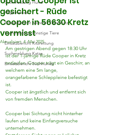
Update - Cooper ist
Suchmeldung Hund
gesichert - Rüde
Allgemeines
Cooper in 56630 Kretz
Einsatzbericht weiterer Tierschutz
vermisst
Suchmeldung sonstige Tiere
Aktualisiert:
4. Mai 2025
Einsatzbericht Kitzrettung
Am gestrigen Abend gegen 18:30 Uhr 
Suchmeldung Katze
ist der 1-jährige Rüde Cooper in Kretz 
entlaufen. Cooper trägt ein Geschirr, an 
Einsatzbericht Suchhunde
welchem eine 5m lange, 
orangefarbene Schleppleine befestigt 
ist.
Cooper ist ängstlich und entfernt sich 
von fremden Menschen.
Cooper bei Sichtung nicht hinterher 
laufen und keine Einfangversuche 
unternehmen.