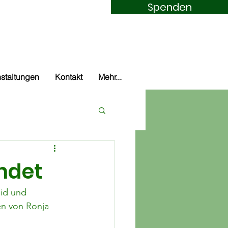
Spenden
m Nürburgring
staltungen
Kontakt
Mehr...
ndet
id und 
en von Ronja 