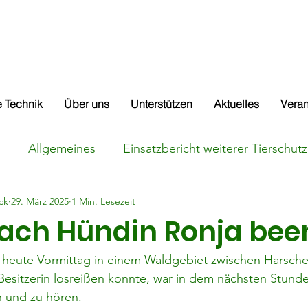
e & Kitzrettung Adenau a
 Technik
Über uns
Unterstützen
Aktuelles
Veran
d
Allgemeines
Einsatzbericht weiterer Tierschutz
ck
29. März 2025
1 Min. Lesezeit
e
Einsatzbericht Kitzrettung
Suchmeldung Katze
ach Hündin Ronja bee
heute Vormittag in einem Waldgebiet zwischen Harsche
 Besitzerin losreißen konnte, war in dem nächsten Stund
n und zu hören.