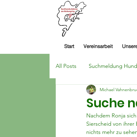
Suchhund
e.V.
Start
Vereinsarbeit
Unsere
All Posts
Suchmeldung Hun
Michael Vahnenbru
Suchmeldung sonstige Tier
Suche n
Einsatzbericht Suchhunde
Nachdem Ronja sich 
Sierscheid von ihrer
nichts mehr zu sehe