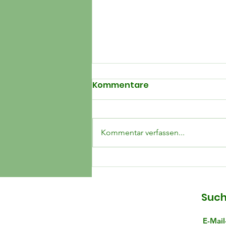
Kommentare
Kommentar verfassen...
Kater Sanji aus 56321
Rhens ist wieder zu
Hause
Such
E-Mail