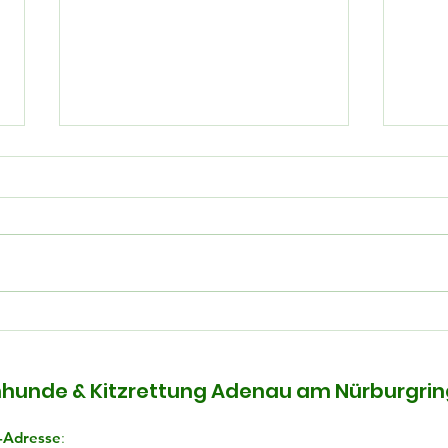
Kater Simba ist zurück
Happ
wie
hunde & Kitzrettung Adenau am Nürburgring
-Adresse
: