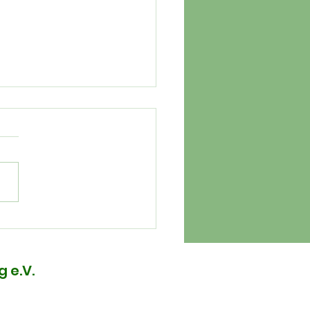
y End - Carla ist
der zu Hause
 e.V.