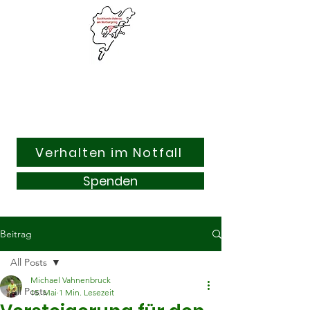
Suchhunde & Kitzrettung
Adenau am Nürburgring e.V.
Verhalten im Notfall
Spenden
Beitrag
All Posts
Michael Vahnenbruck
All Posts
15. Mai
1 Min. Lesezeit