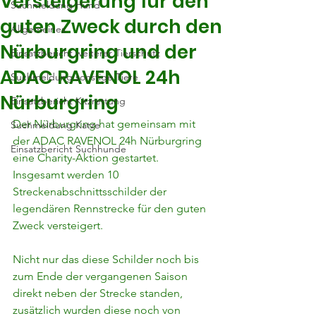
Versteigerung für den
Suchmeldung Hund
guten Zweck durch den
Allgemeines
Nürburgring und der
Einsatzbericht weiterer Tierschutz
ADAC RAVENOL 24h
Suchmeldung sonstige Tiere
Nürburgring
Einsatzbericht Kitzrettung
Der Nürburgring hat gemeinsam mit 
Suchmeldung Katze
der ADAC RAVENOL 24h Nürburgring 
Einsatzbericht Suchhunde
eine Charity-Aktion gestartet. 
Insgesamt werden 10 
Streckenabschnittsschilder der 
legendären Rennstrecke für den guten 
Zweck versteigert.
Nicht nur das diese Schilder noch bis 
zum Ende der vergangenen Saison 
direkt neben der Strecke standen, 
zusätzlich wurden diese noch von 