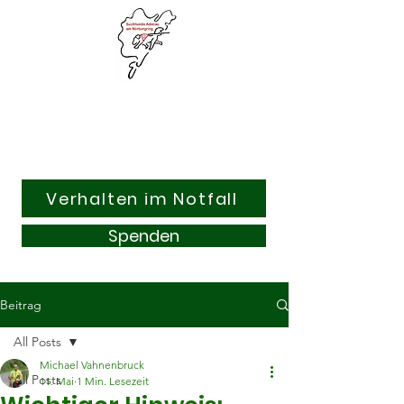
Suchhunde & Kitzrettung
Adenau am Nürburgring e.V.
Verhalten im Notfall
Spenden
Beitrag
All Posts
Michael Vahnenbruck
All Posts
11. Mai
1 Min. Lesezeit