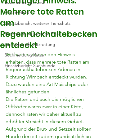
Wichtiger Hinweis:
Suchmeldung Hund
Mehrere tote Ratten
Allgemeines
am
Einsatzbericht weiterer Tierschutz
Regenrückhaltebecken
Suchmeldung sonstige Tiere
entdeckt
Einsatzbericht Kitzrettung
Wir haben soeben den Hinweis 
Suchmeldung Katze
erhalten, dass mehrere tote Ratten am 
Einsatzbericht Suchhunde
Regenrückhaltebecken Adenau in 
Richtung Wimbach entdeckt wurden. 
Dazu wurden eine Art Maischips oder 
ähnliches gefunden.
Die Ratten und auch die möglichen 
Giftköder waren zwar in einer Kiste, 
dennoch raten wir daher aktuell zu 
erhöhter Vorsicht in diesem Gebiet. 
Aufgrund der Brut- und Setzzeit sollten 
Hunde derzeit zudem grundsätzlich an 