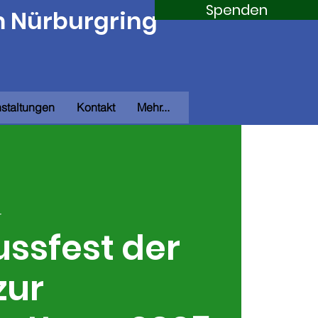
Spenden
m Nürburgring
staltungen
Kontakt
Mehr...
r
ssfest der
zur