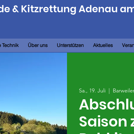
e & Kitzrettung Adenau a
 Technik
Über uns
Unterstützen
Aktuelles
Veran
Sa., 19. Juli
  |  
Barweile
Abschlu
Saison 