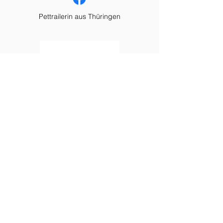
Pettrailerin aus Thüringen
Sandra Schönemann
Mantrailing & Tiersuche in Hessen