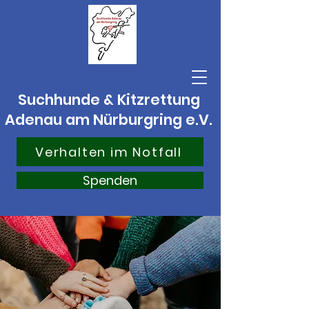
Suchhunde & Kitzrettung
Adenau am Nürburgring e.V.
Verhalten im Notfall
Spenden