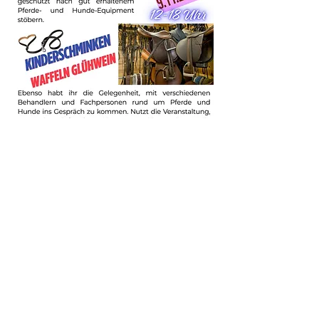
Suchhunde & Kitzrettung
Adenau am Nürburgring e.V.