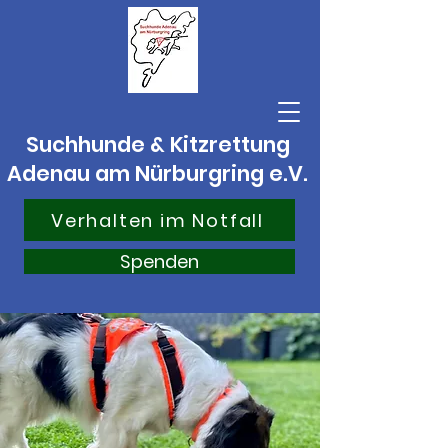
Suchhunde & Kitzrettung
Adenau am Nürburgring e.V.
Verhalten im Notfall
Spenden