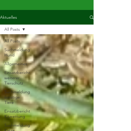
Aktuelles
All Posts
All Posts
Suchmeldung
Hund
Allgemeines
Einsatzbericht
weiterer
Tierschutz
Suchmeldung
sonstige
Tiere
Einsatzbericht
Kitzrettung
Suchmeldung
Katze