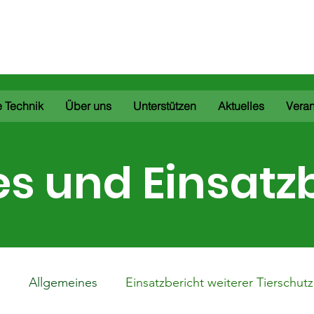
e & Kitzrettung Adenau a
 Technik
Über uns
Unterstützen
Aktuelles
Veran
es und Einsatz
d
Allgemeines
Einsatzbericht weiterer Tierschutz