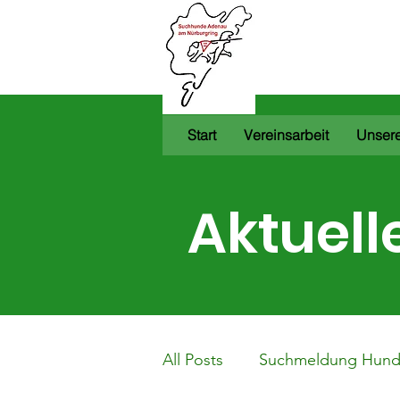
Suchhund
e.V.
Start
Vereinsarbeit
Unsere
Aktuell
All Posts
Suchmeldung Hun