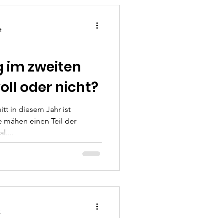
t
g im zweiten
oll oder nicht?
itt in diesem Jahr ist
 mähen einen Teil der
l....
t