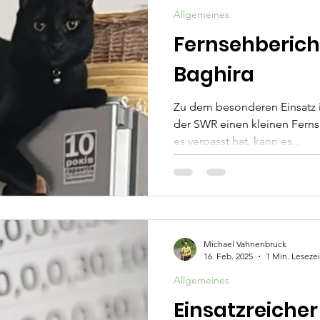
Allgemeines
Fernsehberich
Baghira
Zu dem besonderen Einsatz i
der SWR einen kleinen Ferns
es verpasst hat, kann es...
Michael Vahnenbruck
16. Feb. 2025
1 Min. Lesezei
Allgemeines
Einsatzreicher 