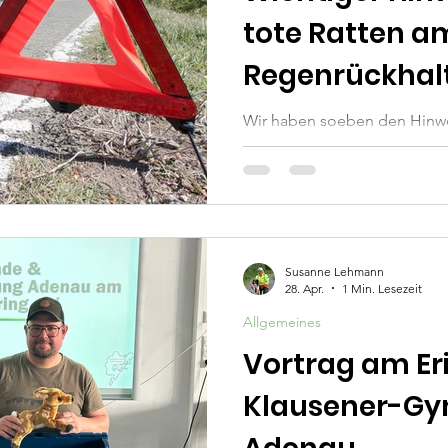
tote Ratten a
Regenrückhal
entdeckt
Wir haben soeben den Hinwe
tote Ratten am Regenrückha
Richtung Wimbach entdeckt
Art Maischips oder ähnliche
auch die möglichen Giftköder
dennoch raten wir daher aktue
diesem Gebiet. Aufgrund der 
Susanne Lehmann
Hunde derzeit zudem grundsä
28. Apr.
1 Min. Lesezeit
werden.
Allgemeines
Vortrag am Er
Klausener-Gy