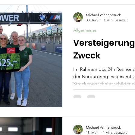
e
Einsatzbericht Kitzrettung
Suchmeldung Katze
Michael Vahnenbruck
30. Juni
1 Min. Lesezeit
Allgemeines
Versteigerung
Zweck
Im Rahmen des 24h Rennens i
der Nürburgring insgesamt 
Streckenabschnittsschilder d
den Fahrern des 24h Rennens
kamen unglaubliche 32.625 
neun gemeinnützige Organi
verteilt werden. Die Wahl der
Organisationen erfolgte dur
anschließender Abstimmung 
Michael Vahnenbruck
15. Mai
1 Min. Lesezeit
Nürburgrings. Wir freuen uns