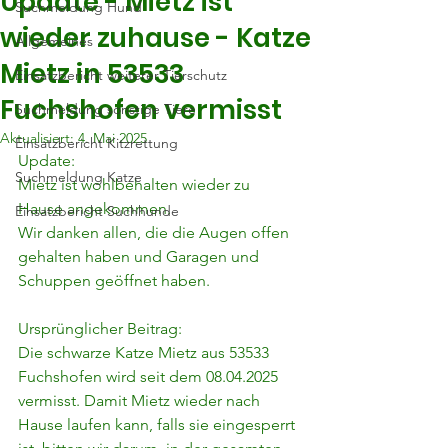
Update - Mietz ist
Suchmeldung Hund
wieder zuhause - Katze
Allgemeines
Mietz in 53533
Einsatzbericht weiterer Tierschutz
Fuchshofen vermisst
Suchmeldung sonstige Tiere
Aktualisiert:
4. Mai 2025
Einsatzbericht Kitzrettung
Update:
Suchmeldung Katze
Mietz ist wohlbehalten wieder zu 
Hause angekommen.
Einsatzbericht Suchhunde
Wir danken allen, die die Augen offen 
gehalten haben und Garagen und 
Schuppen geöffnet haben.
Ursprünglicher Beitrag:
Die schwarze Katze Mietz aus 53533 
Fuchshofen wird seit dem 08.04.2025 
vermisst. Damit Mietz wieder nach 
Hause laufen kann, falls sie eingesperrt 