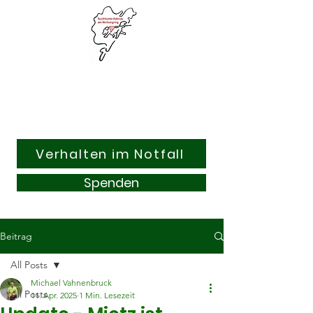
Suchhunde & Kitzrettung
Adenau am Nürburgring e.V.
Verhalten im Notfall
Spenden
Beitrag
All Posts
Michael Vahnenbruck
All Posts
11. Apr. 2025
1 Min. Lesezeit