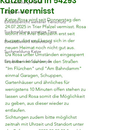
Katze Rosa in 54293
Suchmeldung Hund
Trier vermisst
Allgemeines
Katze Rosa wird seit Donnerstag den 
Einsatzbericht weiterer Tierschutz
24.07.2025 in Trier Pfalzel vermisst. Rosa 
Suchmeldung sonstige Tiere
wohnt mit ihrer Besitzerin erst seit 
kurzem dort und kennt sich in der 
Einsatzbericht Kitzrettung
neuen Heimat noch nicht gut aus.
Suchmeldung Katze
Da Rosa unter Umständen eingesperrt 
Einsatzbericht Suchhunde
ist, bitten wir darum, in den Straßen 
"Im Flürchen" und "Am Bahndamm" 
einmal Garagen, Schuppen, 
Gartenhäuser und ähnliches für 
wenigstens 10 Minuten offen stehen zu 
lassen und Rosa somit die Möglichkeit 
zu geben, aus dieser wieder zu 
entlaufen.
Sichtungen zudem bitte möglichst 
zeitnah mit Uhrzeit und Standort unter 