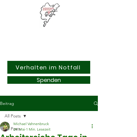
Suchhunde & Kitzrettung
Adenau am Nürburgring e.V.
Verhalten im Notfall
Spenden
Beitrag
All Posts
Michael Vahnenbruck
All Posts
29. Mai
1 Min. Lesezeit