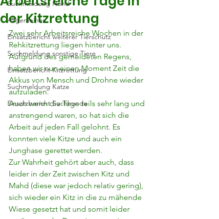
Arbeitsreiche Tage in
Suchmeldung Hund
der Kitzrettung
Allgemeines
Zwei sehr Arbeitsreiche Wochen in der 
Einsatzbericht weiterer Tierschutz
Rehkitzrettung liegen hinter uns. 
Suchmeldung sonstige Tiere
Aufgrund des gemeldeten Regens, 
haben wir nun einen Moment Zeit die 
Einsatzbericht Kitzrettung
Akkus von Mensch und Drohne wieder 
Suchmeldung Katze
aufzuladen.
Einsatzbericht Suchhunde
Auch wenn die Tage teils sehr lang und 
anstrengend waren, so hat sich die 
Arbeit auf jeden Fall gelohnt. Es 
konnten viele Kitze und auch ein 
Junghase gerettet werden.
Zur Wahrheit gehört aber auch, dass 
leider in der Zeit zwischen Kitz und 
Mahd (diese war jedoch relativ gering), 
sich wieder ein Kitz in die zu mähende 
Wiese gesetzt hat und somit leider 