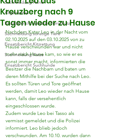
Kater Leo aus
Suchmeldung Hund
Kreuzberg nach 9
Allgemeines
Tagen wieder zu Hause
Einsatzbericht weiterer Tierschutz
Nachdem Kater Leo in der Nacht vom 
Suchmeldung sonstige Tiere
02.10.2025 auf den 03.10.2025 von zu 
Einsatzbericht Kitzrettung
Hause verschwunden war und nicht 
mehr nach Hause kam, so wie er es 
Suchmeldung Katze
sonst immer macht, informierten die 
Einsatzbericht Suchhunde
Besitzer die Nachbarn und baten um 
deren Mithilfe bei der Suche nach Leo. 
Es sollten Türen und Tore geöffnet 
werden, damit Leo wieder nach Hause 
kann, falls der versehentlich 
eingeschlossen wurde.
Zudem wurde Leo bei Tasso als 
vermisst gemeldet und die Polizei 
informiert. Leo blieb jedoch 
verschwunden. Am 10.10. wurden dann 