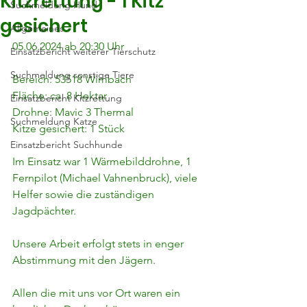
Kitzrettung - 1 Kitz
Suchmeldung Hund
gesichert
Allgemeines
05.06.2024 ab 20:30 Uhr
Einsatzbericht weiterer Tierschutz
Suchmeldung sonstige Tiere
Bereich: 53518 Wimbach
Fläche: ca. 8 Hektar
Einsatzbericht Kitzrettung
Drohne: Mavic 3 Thermal
Suchmeldung Katze
Kitze gesichert: 1 Stück
Einsatzbericht Suchhunde
Im Einsatz war 1 Wärmebilddrohne, 1 
Fernpilot (Michael Vahnenbruck), viele 
Helfer sowie die zuständigen 
Jagdpächter.
Unsere Arbeit erfolgt stets in enger 
Abstimmung mit den Jägern.
Allen die mit uns vor Ort waren ein 