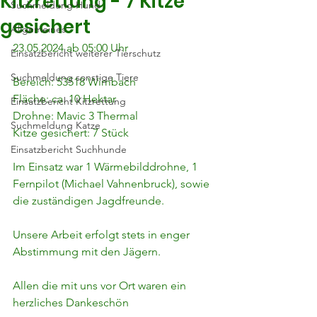
Kitzrettung - 7 Kitze
Suchmeldung Hund
gesichert
Allgemeines
23.05.2024 ab 05:00 Uhr
Einsatzbericht weiterer Tierschutz
Suchmeldung sonstige Tiere
Bereich: 53518 Wimbach
Fläche: ca. 10 Hektar
Einsatzbericht Kitzrettung
Drohne: Mavic 3 Thermal
Suchmeldung Katze
Kitze gesichert: 7 Stück
Einsatzbericht Suchhunde
Im Einsatz war 1 Wärmebilddrohne, 1 
Fernpilot (Michael Vahnenbruck), sowie 
die zuständigen Jagdfreunde.
Unsere Arbeit erfolgt stets in enger 
Abstimmung mit den Jägern.
Allen die mit uns vor Ort waren ein 
herzliches Dankeschön